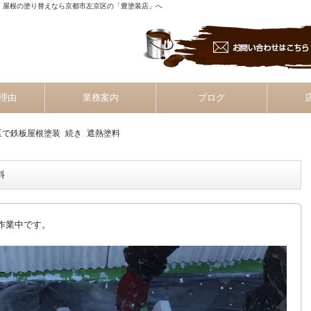
装・屋根の塗り替えなら京都市左京区の「豊塗装店」へ
理由
業務案内
ブログ
区で鉄板屋根塗装 続き 遮熱塗料
料
り作業中です。