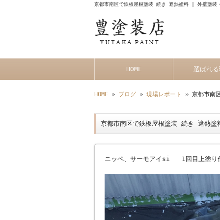
京都市南区で鉄板屋根塗装 続き 遮熱塗料 | 外壁塗
HOME
選ばれる
HOME
»
ブログ
»
現場レポート
» 京都市南
京都市南区で鉄板屋根塗装 続き 遮熱塗
ニッペ、サーモアイsi 1回目上塗