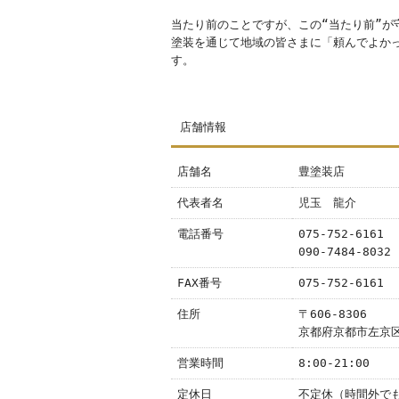
当たり前のことですが、この“当たり前”が
塗装を通じて地域の皆さまに「頼んでよか
す。
店舗情報
店舗名
豊塗装店
代表者名
児玉 龍介
電話番号
075-752-6161
090-7484-8032
FAX番号
075-752-6161
住所
〒606-8306
京都府京都市左京区
営業時間
8:00-21:00
定休日
不定休（時間外で