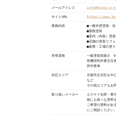
メールアドレス
info@kyoto-e-t
サイトURL
https://www.ky
業務内容
■一般外壁塗装・
■屋根塗装
■室内（内装）塗装
■店舗の塗装リフォ
■倉庫・工場の塗り
所有資格
一級塗装技能士 05-
有機溶剤作業主任
所作業車
対応エリア
京都市左京区を中
など
その他エリアもお
取り扱いメーカー
エスケイ化研・東
他にも様々な塗料
ご希望の塗料があ
にご相談ください